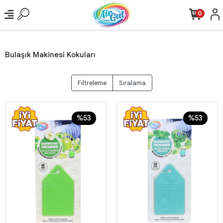
0
Bulaşık Makinesi Kokuları
Filtreleme
Sıralama
%53
%53