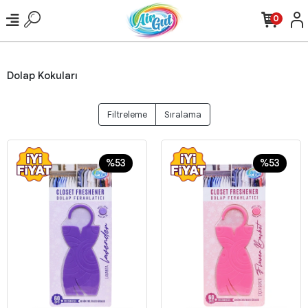
0
Dolap Kokuları
Filtreleme
Sıralama
%53
%53