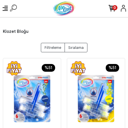
0
Klozet Bloğu
Filtreleme
Sıralama
%51
%51