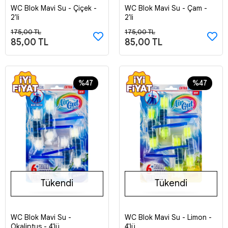
WC Blok Mavi Su - Çiçek -
WC Blok Mavi Su - Çam -
Sepete Ekle
Sepete Ekle
2'li
2'li
175,00 TL
175,00 TL
85,00 TL
85,00 TL
%47
%47
Tükendi
Tükendi
WC Blok Mavi Su -
WC Blok Mavi Su - Limon -
Stokta Yok
Stokta Yok
Okaliptus - 4'lü
4'lü