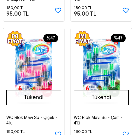
180,00 TL
180,00 TL
95,00 TL
95,00 TL
%47
%47
Tükendi
Tükendi
WC Blok Mavi Su - Çiçek -
WC Blok Mavi Su - Çam -
Stokta Yok
Stokta Yok
4'lü
4'lü
180,00 TL
180,00 TL