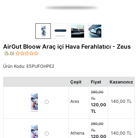
AirGut Bloow Araç içi Hava Ferahlatıcı - Zeus
(5.0)
Ürün Kodu:
E5PUFOHPE2
Çeşit
Fiyat
Kazancınız
260,00
TL
Ares
140,00 TL
120,00
TL
260,00
TL
Athena
140,00 TL
120,00