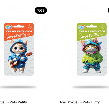
%63
usu - Pets Patify
Araç Kokusu - Pets Fluffy
Sepete Ekle
Sepete Ekle