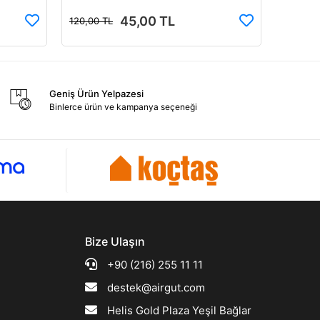
45,00 TL
120,00 TL
Geniş Ürün Yelpazesi
Binlerce ürün ve kampanya seçeneği
Bize Ulaşın
+90 (216) 255 11 11
destek@airgut.com
Helis Gold Plaza Yeşil Bağlar