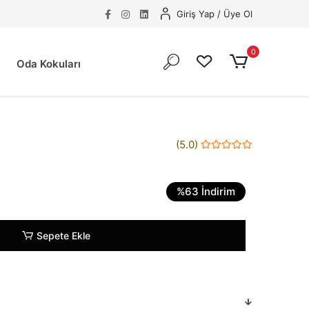
Giriş Yap
/
Üye Ol
0
Oda Kokuları
(5.0)
%63 İndirim
Sepete Ekle