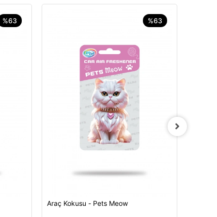
%63
%63
Araç Ko
120,00 
Araç Kokusu - Pets Meow
Sepete Ekle