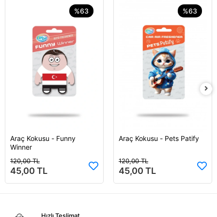
%63
%63
Araç Kokusu - Funny
Araç Kokusu - Pets Patify
Sepete Ekle
Sepete Ekle
Winner
120,00 TL
120,00 TL
45,00 TL
45,00 TL
Hızlı Teslimat