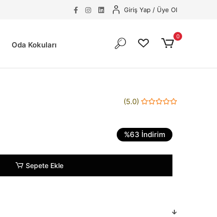
Giriş Yap
/
Üye Ol
0
Oda Kokuları
(5.0)
%63 İndirim
Sepete Ekle