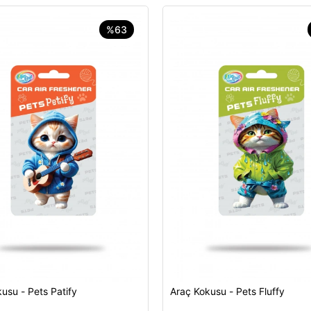
%63
usu - Pets Patify
Araç Kokusu - Pets Fluffy
Sepete Ekle
Sepete Ekle