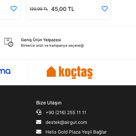
45,00 TL
120,00 TL
Geniş Ürün Yelpazesi
Binlerce ürün ve kampanya seçeneği
Bize Ulaşın
+90 (216) 255 11 11
destek@airgut.com
Helis Gold Plaza Yeşil Bağlar