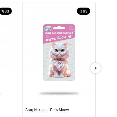
%63
%63
Araç Ko
120,00 
Araç Kokusu - Pets Meow
Sepete Ekle